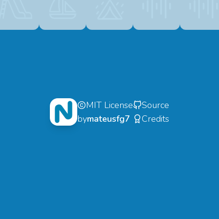
MIT License
Source
by
mateusfg7
Credits