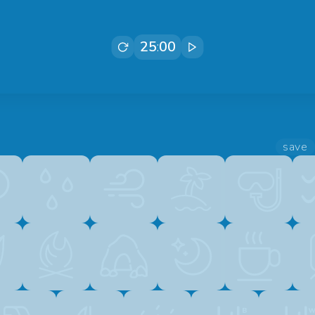
25
:
00
save